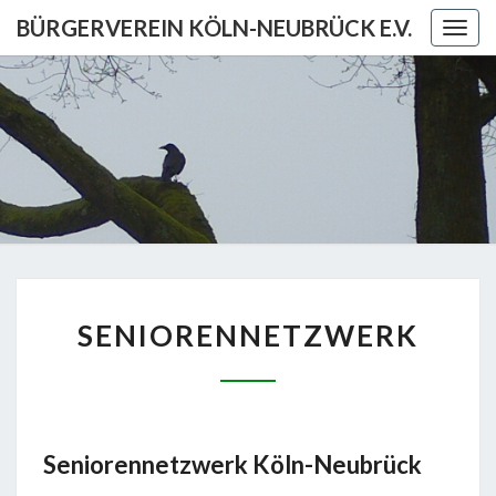
Skip
BÜRGERVEREIN KÖLN-NEUBRÜCK E.V.
Togg
to
navig
content
BÜRGERV
KÖL
NEUBRÜCK
SENIORENNETZWERK
SENIORENNETZWERK
Seniorennetzwerk Köln-Neubrück