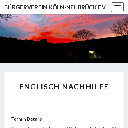
Skip
BÜRGERVEREIN KÖLN-NEUBRÜCK E.V.
Togg
to
navig
content
BÜRGERV
KÖL
NEUBRÜCK
ENGLISCH
ENGLISCH NACHHILFE
NACHHILFE
Termin Details