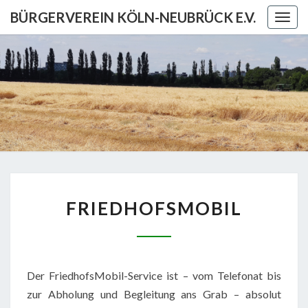
Skip
BÜRGERVEREIN KÖLN-NEUBRÜCK E.V.
Togg
to
navig
content
BÜRGERV
KÖL
NEUBRÜCK
FRIEDHOFSMOBIL
FRIEDHOFSMOBIL
Der FriedhofsMobil-Service ist – vom Telefonat bis
zur Abholung und Begleitung ans Grab – absolut