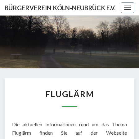
Skip
BÜRGERVEREIN KÖLN-NEUBRÜCK E.V.
Togg
to
navig
content
BÜRGERV
KÖL
NEUBRÜCK
FLUGLÄRM
FLUGLÄRM
Die aktuellen Informationen rund um das Thema
Fluglärm finden Sie auf der Webseite