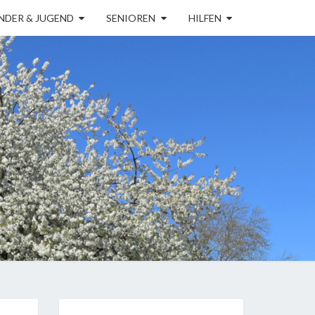
NDER & JUGEND
SENIOREN
HILFEN
ERVEREIN
ÖLN-
RÜCK E.V.