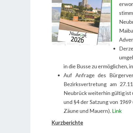
erwo
stimm
Neub
Maib
Adven
Derze
umgeb
in die Busse zu ermöglichen, 
Auf Anfrage des Bürgerver
Bezirksvertretung am 27.11.
Neubrück weiterhin gültig is
und §4 der Satzung von 1969 (
Zäune und Mauern).
Link
Kurzberichte