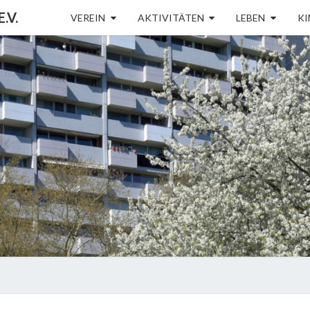
.V.
VEREIN
AKTIVITÄTEN
LEBEN
KI
BÜRG
K
NEUB