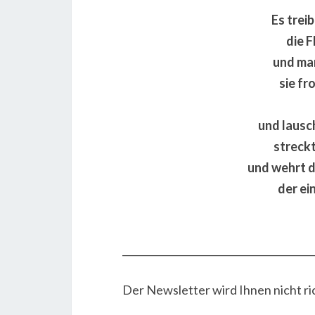
Es trei
die F
und ma
sie fr
und lausc
streckt
und wehrt 
der ei
_______________________________________
Der Newsletter wird Ihnen nicht ri