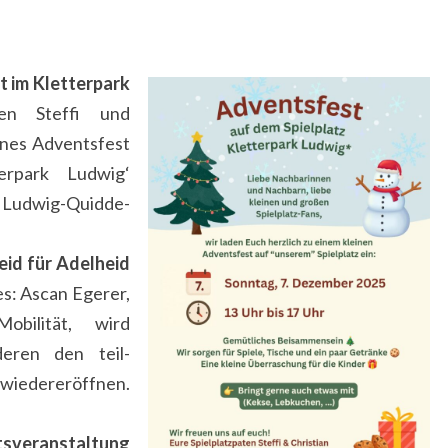
 im Kletterpark
ten Steffi und
eines Adventsfest
erpark Ludwig‘
 Ludwig-Quidde-
eid für Adelheid
s: Ascan Egerer,
bilität, wird
eren den teil-
wiedereröffnen.
sveranstaltung