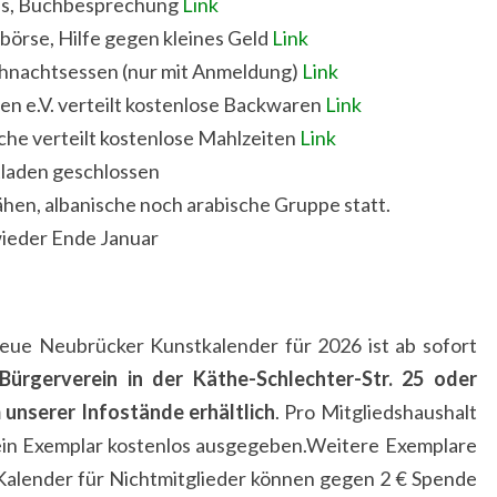
reis, Buchbesprechung
Link
börse, Hilfe gegen kleines Geld
Link
ihnachtsessen (nur mit Anmeldung)
Link
en e.V. verteilt kostenlose Backwaren
Link
üche verteilt kostenlose Mahlzeiten
Link
tladen geschlossen
hen, albanische noch arabische Gruppe statt.
wieder Ende Januar
eue Neubrücker Kunstkalender für 2026 ist ab sofort
Bürgerverein in der Käthe-Schlechter-Str. 25 oder
 unserer Infostände erhältlich
. Pro Mitgliedshaushalt
ein Exemplar kostenlos ausgegeben.Weitere Exemplare
Kalender für Nichtmitglieder können gegen 2 € Spende