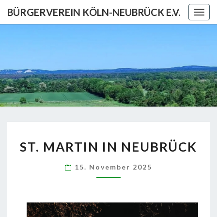
Skip
BÜRGERVEREIN KÖLN-NEUBRÜCK E.V.
Togg
to
navig
content
BÜRGERV
KÖL
NEUBRÜCK
ST.
ST. MARTIN IN NEUBRÜCK
MARTIN
IN
15. November 2025
NEUBRÜCK