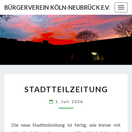
Skip
BÜRGERVEREIN KÖLN-NEUBRÜCK E.V.
Togg
to
navig
content
BÜRGERV
KÖL
NEUBRÜCK
STADTTEILZEITUNG
STADTTEILZEITUNG
1. Juli 2026
Die neue Stadtteilzeitung ist fertig, wie immer mit