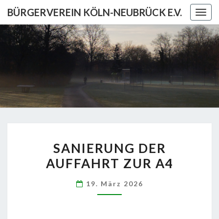
Skip
BÜRGERVEREIN KÖLN-NEUBRÜCK E.V.
Togg
to
navig
content
BÜRGERV
KÖL
NEUBRÜCK
SANIERUNG
SANIERUNG DER
DER
AUFFAHRT ZUR A4
AUFFAHRT
ZUR
19. März 2026
A4