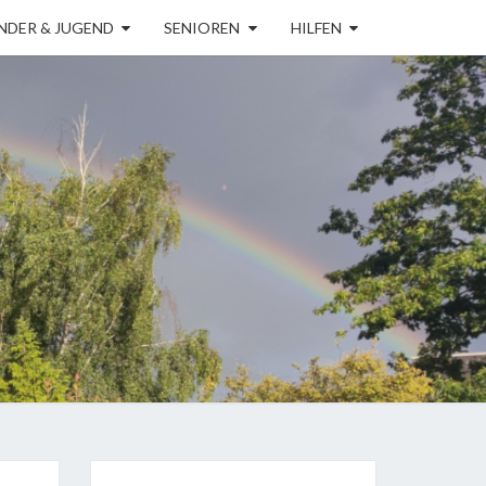
NDER & JUGEND
SENIOREN
HILFEN
ERVEREIN
ÖLN-
RÜCK E.V.