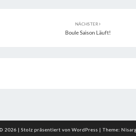
NÄCHSTER
Boule Saison Läuft!
© 2026
|
Stolz präsentiert von
WordPress
|
Theme:
Nisar