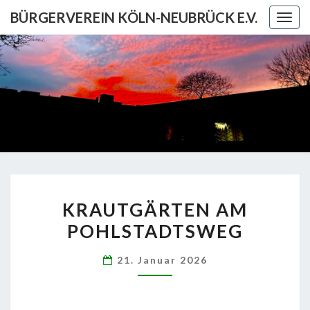
Skip
BÜRGERVEREIN KÖLN-NEUBRÜCK E.V.
Togg
to
navig
content
BÜRGERV
KÖL
NEUBRÜCK
KRAUTGÄRTEN
KRAUTGÄRTEN AM
AM
POHLSTADTSWEG
POHLSTADTSWEG
21. Januar 2026