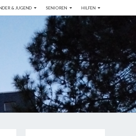
NDER & JUGEND
SENIOREN
HILFEN
ERVEREIN
ÖLN-
RÜCK E.V.