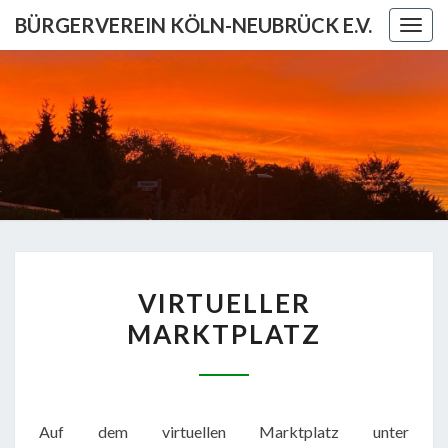
Skip
BÜRGERVEREIN KÖLN-NEUBRÜCK E.V.
Togg
to
navig
content
BÜRGERV
KÖL
NEUBRÜCK
VIRTUELLER
VIRTUELLER
MARKTPLATZ
MARKTPLATZ
Auf dem virtuellen Marktplatz unter